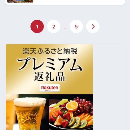
1
2
…
5