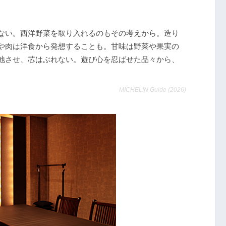
ない。西洋野菜を取り入れるのもその考えから。造り
や肉は洋食から発想することも。甘味は野菜や果実の
地させ、芯はぶれない。遊び心を忍ばせた品々から、
MICHELIN Guide (2026)