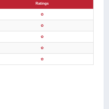
Ratings
✿
✿
✿
✿
✿