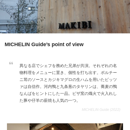
MICHELIN Guide’s point of view
異なる店でシェフを務めた兄弟が共演。それぞれの名
物料理をメニューに置き、個性を打ち出す。ポルチー
ニ茸のソースとカジキマグロの生ハムを用いたピッツ
ァは自信作。河内鴨と九条葱のタヤリンは、蕎麦の鴨
なんばをヒントにした一品。ピザ窯の熾火で火入れし
た豚や仔羊の薪焼も人気の一つ。
MICHELIN Guide (2022)