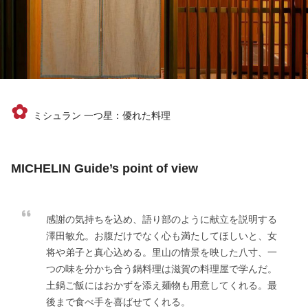
✿
ミシュラン 一つ星：優れた料理
MICHELIN Guide’s point of view
感謝の気持ちを込め、語り部のように献立を説明する
澤田敏允。お腹だけでなく心も満たしてほしいと、女
将や弟子と真心込める。里山の情景を映した八寸、一
つの味を分かち合う鍋料理は滋賀の料理屋で学んだ。
土鍋ご飯にはおかずを添え麺物も用意してくれる。最
後まで食べ手を喜ばせてくれる。