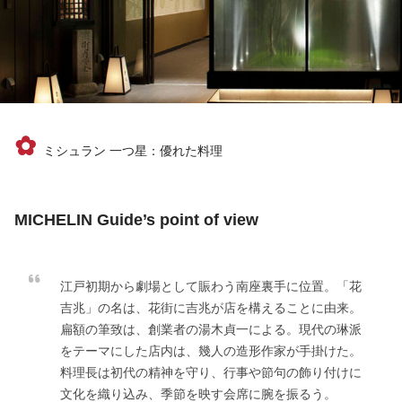
✿
ミシュラン 一つ星：優れた料理
MICHELIN Guide’s point of view
江戸初期から劇場として賑わう南座裏手に位置。「花
吉兆」の名は、花街に吉兆が店を構えることに由来。
扁額の筆致は、創業者の湯木貞一による。現代の琳派
をテーマにした店内は、幾人の造形作家が手掛けた。
料理長は初代の精神を守り、行事や節句の飾り付けに
文化を織り込み、季節を映す会席に腕を振るう。