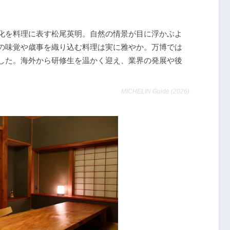
化を料理に表す松尾英明。自然の情景が目に浮かぶよ
の味覚や歳事を織り込む料理は実に雅やか。万博では
した。海外から研修生を温かく迎え、業界の発展や後
MICHELIN Guide (2026)