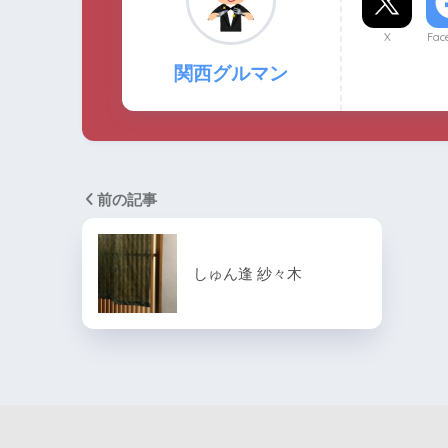
X
Fac
関西グルマン
前の記事
しゅん逢 紗々木