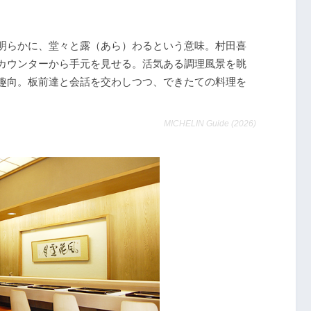
明らかに、堂々と露（あら）わるという意味。村田喜
カウンターから手元を見せる。活気ある調理風景を眺
趣向。板前達と会話を交わしつつ、できたての料理を
MICHELIN Guide (2026)