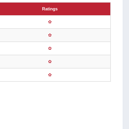
Ratings
✿
✿
✿
✿
✿