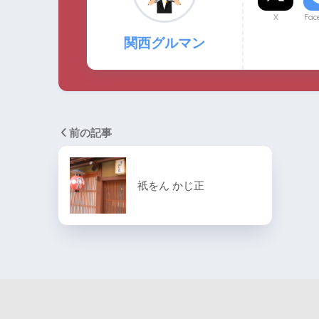
X
Fac
関西グルマン
前の記事
祇をん かじ正