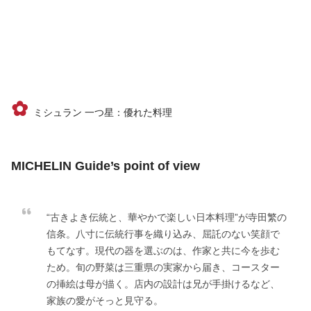
✿
ミシュラン 一つ星：優れた料理
MICHELIN Guide’s point of view
“古きよき伝統と、華やかで楽しい日本料理”が寺田繁の
信条。八寸に伝統行事を織り込み、屈託のない笑顔で
もてなす。現代の器を選ぶのは、作家と共に今を歩む
ため。旬の野菜は三重県の実家から届き、コースター
の挿絵は母が描く。店内の設計は兄が手掛けるなど、
家族の愛がそっと見守る。