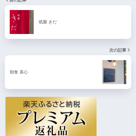
祇園 きだ
次の記事
朝食 喜心