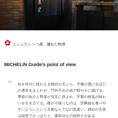
✿
ミシュラン 一つ星：優れた料理
MICHELIN Guide’s point of view
旬を存分に味わえる独自の天ぷら。天種が透けるほど
の薄衣をまとわせ、門外不出の油で軽やかに揚げる。
季節の魚介と野菜が交互に供され、手製の粉塩が味わ
いを引き立てる。種が小振りなのは、芸舞妓も食べや
すいようにという京都ならではの気遣い。締めの天茶
は緑茶でさっぱりと。素朴ゆえの純粋さがある。