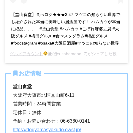
【堂山食堂】食べログ★★★3.47 マツコの知らない世界で
も紹介された本当に美味しい居酒屋です！ ハムカツが本当
に絶品。。。 . #堂山食堂 #ハムカツ #こぼれ麻婆豆腐 #大
阪グルメ #梅田グルメ #食べスタグラム#絶品グルメ
#foodstagram #osaka#大阪居酒屋#マツコの知らない世界
グルメアカウント
🍽
(@s_tabemono_7)がシェアした投稿 –
20
お店情報
堂山食堂
大阪府大阪市北区堂山町6-11
営業時間：24時間営業
定休日：無休
予約・お問い合わせ：06-6360-0141
https://douyamasyokudo.owst.jp/