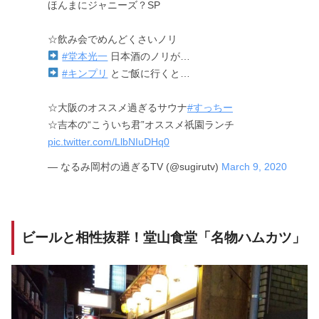
ほんまにジャニーズ？SP
☆飲み会でめんどくさいノリ
#堂本光一
日本酒のノリが…
#キンプリ
とご飯に行くと…
☆大阪のオススメ過ぎるサウナ
#すっちー
☆吉本の“こういち君”オススメ祇園ランチ
pic.twitter.com/LlbNIuDHq0
— なるみ岡村の過ぎるTV (@sugirutv)
March 9, 2020
ビールと相性抜群！堂山食堂「名物ハムカツ」