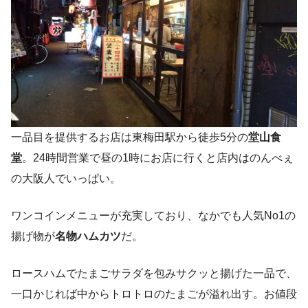
一品目を提供するお店は東梅田駅から徒歩5分の
堂山食
堂
。24時間営業で昼の1時にお店に行くと店内はのんべぇ
の大阪人でいっぱい。
ワンコインメニューが充実しており、なかでも人気No1の
揚げ物が
名物ハムカツ
だ。
ロースハムでたまごサラダを包みサクッと揚げた一品で、
一口かじれば中からトロトロのたまごが溢れ出す。お値段