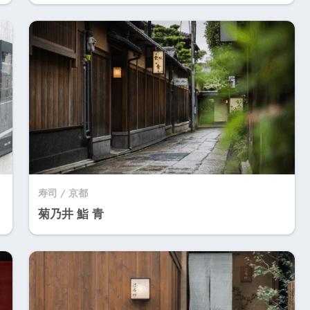
寿司 / 京都
菊乃井 鮨 青