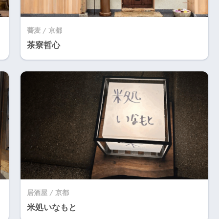
蕎麦 / 京都
茶寮哲心
居酒屋 / 京都
米処いなもと