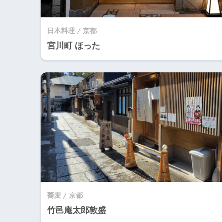
日本料理 / 京都
宮川町 ほった
蕎麦 / 京都
竹邑庵太郎敦盛