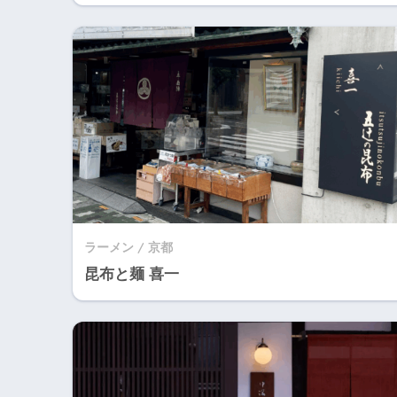
ラーメン / 京都
昆布と麺 喜一