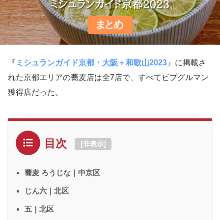
『
ミシュランガイド京都・大阪＋和歌山2023
』に掲載さ
れた京都エリアの蕎麦店は全7店で、すべてビブグルマン
獲得店だった。
目次
[
非表示
]
蕎麦 ろうじな｜中京区
じん六｜北区
五｜北区