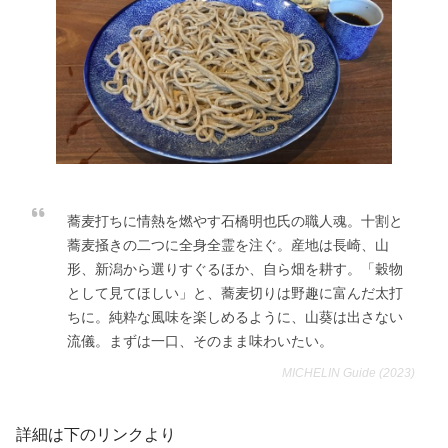
蕎麦打ちに情熱を燃やす石橋明也氏の職人魂。十割と
蕎麦掻きの二つに全身全霊を注ぐ。産地は長崎、山
形、新潟から選りすぐるほか、自ら畑を耕す。「穀物
として見てほしい」と、蕎麦切りは野趣に富んだ太打
ちに。純粋な風味を楽しめるように、山葵は出さない
流儀。まずは一口、そのまま味わいたい。
MICHELIN Guide (2023)
詳細は下のリンクより