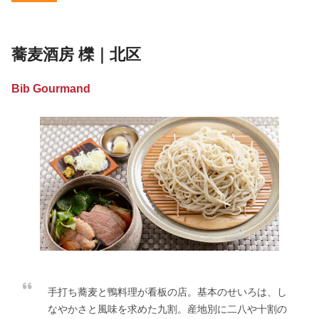
蕎麦酒房 櫟｜北区
Bib Gourmand
手打ち蕎麦と鴨料理が看板の店。基本のせいろは、し
なやかさと風味を求めた九割。産地別に二八や十割の