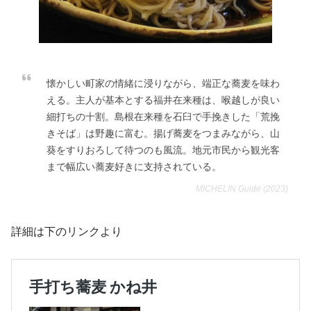
懐かしい町家の情緒に浸りながら、端正な蕎麦を味わ
える。主人が基本とする福井在来種は、喉越しが良い
細打ちの十割。島根在来種を石臼で手挽きした「荒挽
きそば」は野趣に富む。揚げ蕎麦をつまみながら、山
葵をすりおろして待つのも風流。地元市民から観光客
まで幅広い蕎麦好きに支持されている。
MICHELIN Guide (2023)
詳細は下のリンクより