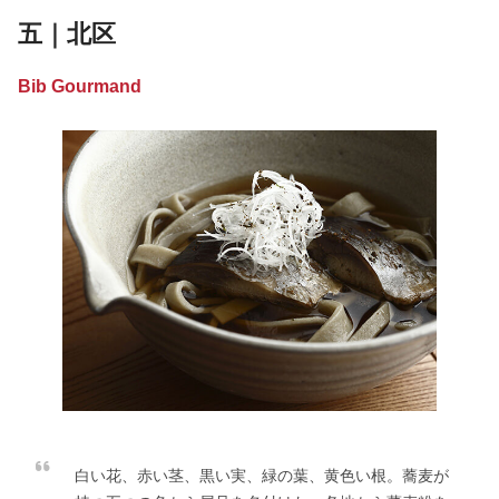
五｜北区
Bib Gourmand
白い花、赤い茎、黒い実、緑の葉、黄色い根。蕎麦が