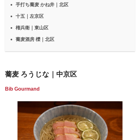
手打ち蕎麦 かね井｜北区
十五｜左京区
権兵衛｜東山区
蕎麦酒房 櫟｜北区
蕎麦 ろうじな｜中京区
Bib Gourmand