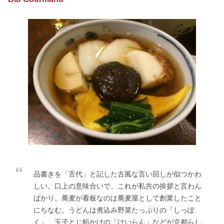
品書きを「舌代」と記した古風な言い回しが似つかわ
しい。口上の意味合いで、これが私共の挨拶と言わん
ばかり。蕎麦が看板なのは蕎麦屋として創業したこと
にちなむ。うどんは煮込み野菜たっぷりの「しっぽ
く」、玉子とじ餡かけの「けいらん」などが京都らし