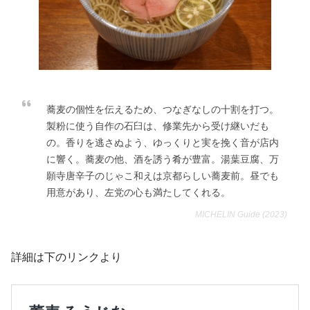
蕎麦の個性を伝えるため、つなぎなしの十割を打つ。
製粉に使う自作の石臼は、修業先から受け継いだも
の。香りを逃さぬよう、ゆっくりと実を挽く音が店内
に響く。蕎麦の他、酒を誘う肴が豊富。湯葉豆腐、万
願寺唐辛子のじゃこ和えは京都らしい蕎麦前。昼でも
用意があり、左党の心も満たしてくれる。
MICHELIN Guide (2023)
詳細は下のリンクより