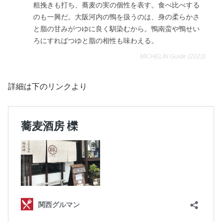
粗挽きも打ち、蕎麦の実の個性を表す。食べ比べする
のも一興だ。大阪河内の鴨を扱うのは、身の柔らかさ
と脂の甘みがつゆに良く馴染むから。鴨南蛮や鴨せい
ろにすればつゆと脂の相性も味わえる。
MICHELIN Guide (2023)
詳細は下のリンクより