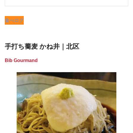
食べログ
手打ち蕎麦 かね井｜北区
Bib Gourmand