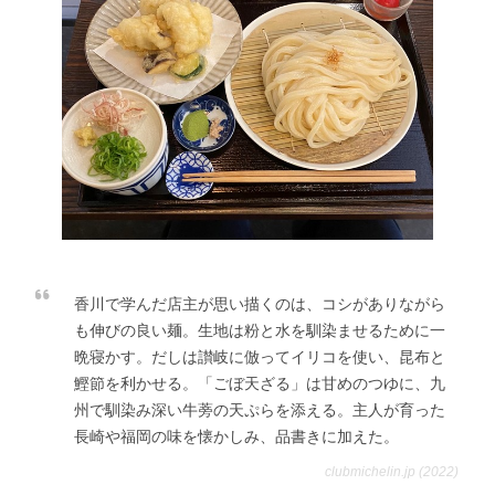
香川で学んだ店主が思い描くのは、コシがありながら
も伸びの良い麺。生地は粉と水を馴染ませるために一
晩寝かす。だしは讃岐に倣ってイリコを使い、昆布と
鰹節を利かせる。「ごぼ天ざる」は甘めのつゆに、九
州で馴染み深い牛蒡の天ぷらを添える。主人が育った
長崎や福岡の味を懐かしみ、品書きに加えた。
clubmichelin.jp (2022)