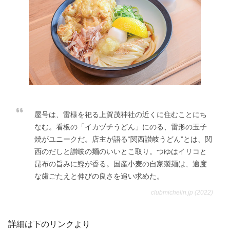
屋号は、雷様を祀る上賀茂神社の近くに住むことにち
なむ。看板の「イカヅチうどん」にのる、雷形の玉子
焼がユニークだ。店主が語る“関西讃岐うどん”とは、関
西のだしと讃岐の麺のいいとこ取り。つゆはイリコと
昆布の旨みに鰹が香る。国産小麦の自家製麺は、適度
な歯ごたえと伸びの良さを追い求めた。
clubmichelin.jp (2022)
詳細は下のリンクより