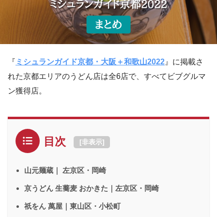
『
ミシュランガイド京都・大阪＋和歌山2022
』に掲載さ
れた京都エリアのうどん店は全6店で、すべてビブグルマ
ン獲得店。
目次
[
非表示
]
山元麺蔵｜ 左京区・岡崎
京うどん 生蕎麦 おかきた｜左京区・岡崎
祇をん 萬屋｜東山区・小松町