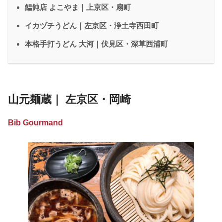
饂飩店 よこやま｜上京区・扇町
イカヅチうどん｜左京区・浄土寺西田町
本格手打うどん 大河｜伏見区・深草西浦町
山元麺蔵｜ 左京区・岡崎
Bib Gourmand