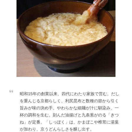
昭和15年の創業以来、四代にわたり家族で営む。だし
を重んじる京都らしく、利尻昆布と数種の節から引く
旨みが味の決め手。やわらかな細麺が汁に馴染み、一
杯の調和を生む。刻んだ油揚げと九条葱がのる「きつ
ね」が定番。「しっぽく」は、かまぼこや椎茸に湯葉
が加わり、京うどんらしさを醸し出す。