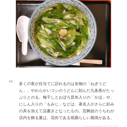
多くの客が目当てに訪れるのは名物の「ねぎうど
ん」。やわらかいコシのうどんに刻んだ九条葱がたっ
ぷりとのる。梅干しとおぼろ昆布入りの「かほ」や、
にしん入りの「もみじ」などは、著名人がさらに好み
の具を加えて品書きとなったもの。芸舞妓のうちわが
店内を飾る夏は、花街である祇園らしい風情がある。
clubmichelin.jp (2022)