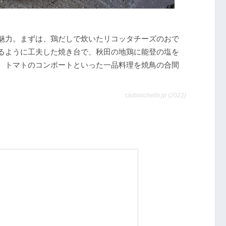
魅力。まずは、鶏だしで炊いたリコッタチーズのおで
るように工夫した焼き台で、秋田の地鶏に能登の塩を
、トマトのコンポートといった一品料理を焼鳥の合間
clubmichelin.jp (2022)