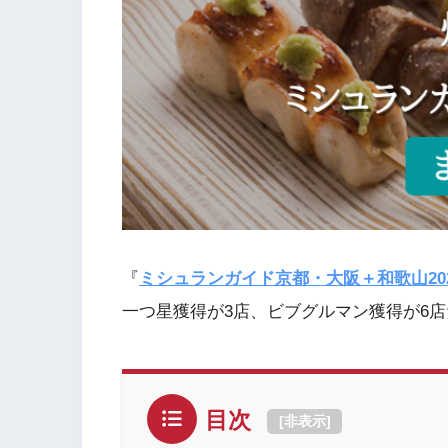
『
ミシュランガイド京都・大阪＋和歌山20
一つ星獲得が3店、ビブグルマン獲得が6
目次
[
非表示
]